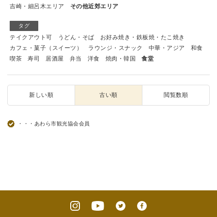
吉崎・細呂木エリア
その他近郊エリア
タグ
テイクアウト可
うどん・そば
お好み焼き・鉄板焼・たこ焼き
カフェ・菓子（スイーツ）
ラウンジ・スナック
中華・アジア
和食
喫茶
寿司
居酒屋
弁当
洋食
焼肉・韓国
食堂
新しい順
古い順
閲覧数順
・・・あわら市観光協会会員