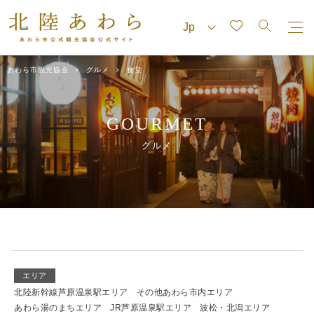
あわら市観光協会
グルメ
食堂
GOURMET
グルメ
エリア
北陸新幹線芦原温泉駅エリア
その他あわら市内エリア
あわら湯のまちエリア
JR芦原温泉駅エリア
波松・北潟エリア