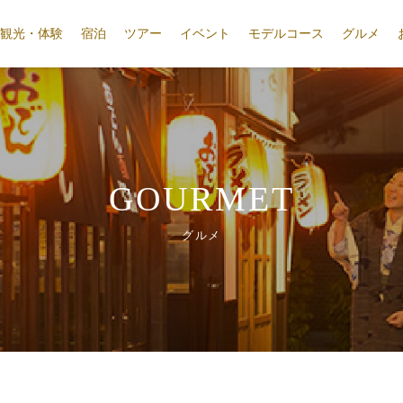
観光・体験
宿泊
ツアー
イベント
モデルコース
グルメ
GOURMET
グルメ