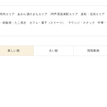
市内エリア
あわら湯のまちエリア
JR芦原温泉駅エリア
波松・北潟エリア
・鉄板焼・たこ焼き
カフェ・菓子（スイーツ）
ラウンジ・スナック
中華・
新しい順
古い順
閲覧数順