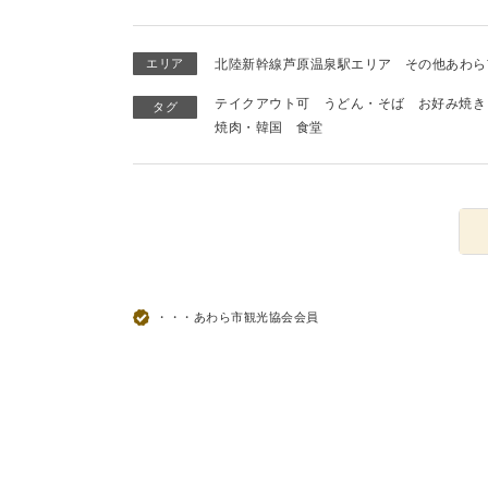
エリア
北陸新幹線芦原温泉駅エリア
その他あわら
テイクアウト可
うどん・そば
お好み焼き
タグ
焼肉・韓国
食堂
・・・あわら市観光協会会員