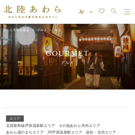
あわら市観光協会
グルメ
弁当
GOURMET
グルメ
エリア
北陸新幹線芦原温泉駅エリア
その他あわら市内エリア
あわら湯のまちエリア
JR芦原温泉駅エリア
波松・北潟エリア