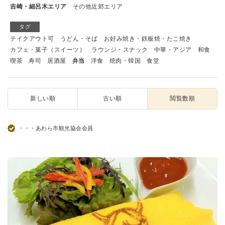
吉崎・細呂木エリア
その他近郊エリア
タグ
テイクアウト可
うどん・そば
お好み焼き・鉄板焼・たこ焼き
カフェ・菓子（スイーツ）
ラウンジ・スナック
中華・アジア
和食
喫茶
寿司
居酒屋
弁当
洋食
焼肉・韓国
食堂
新しい順
古い順
閲覧数順
・・・あわら市観光協会会員