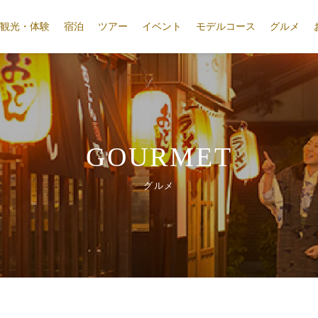
観光・体験
宿泊
ツアー
イベント
モデルコース
グルメ
GOURMET
グルメ