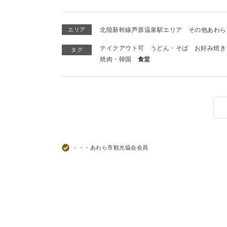
エリア
北陸新幹線芦原温泉駅エリア
その他あわら
テイクアウト可
うどん・そば
お好み焼き
タグ
焼肉・韓国
食堂
・・・あわら市観光協会会員