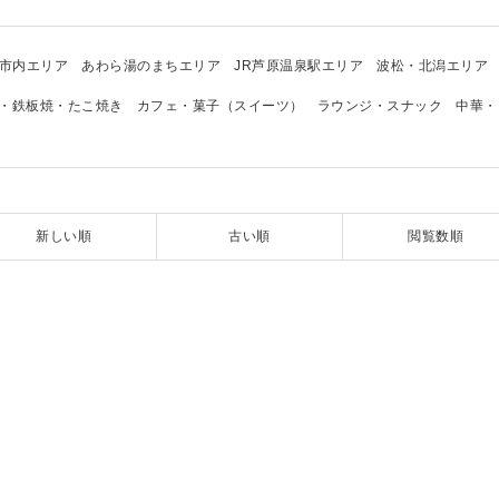
市内エリア
あわら湯のまちエリア
JR芦原温泉駅エリア
波松・北潟エリア
・鉄板焼・たこ焼き
カフェ・菓子（スイーツ）
ラウンジ・スナック
中華・
新しい順
古い順
閲覧数順