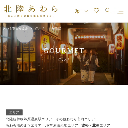
あわら市観光協会
グルメ
居酒屋
GOURMET
グルメ
エリア
北陸新幹線芦原温泉駅エリア
その他あわら市内エリア
あわら湯のまちエリア
JR芦原温泉駅エリア
波松・北潟エリア