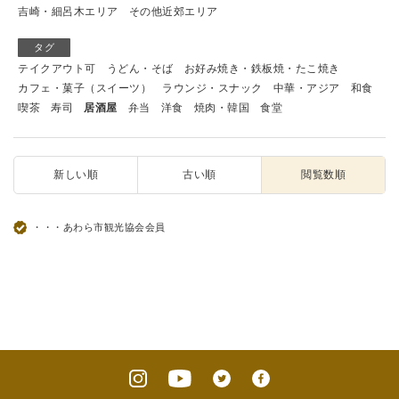
吉崎・細呂木エリア
その他近郊エリア
タグ
テイクアウト可
うどん・そば
お好み焼き・鉄板焼・たこ焼き
カフェ・菓子（スイーツ）
ラウンジ・スナック
中華・アジア
和食
喫茶
寿司
居酒屋
弁当
洋食
焼肉・韓国
食堂
新しい順
古い順
閲覧数順
・・・あわら市観光協会会員