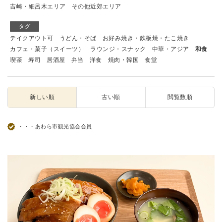
吉崎・細呂木エリア
その他近郊エリア
タグ
テイクアウト可
うどん・そば
お好み焼き・鉄板焼・たこ焼き
カフェ・菓子（スイーツ）
ラウンジ・スナック
中華・アジア
和食
喫茶
寿司
居酒屋
弁当
洋食
焼肉・韓国
食堂
新しい順
古い順
閲覧数順
・・・あわら市観光協会会員