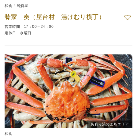
和食
居酒屋
肴家 奏（屋台村 湯けむり横丁）
営業時間 17：00～24：00
定休日：水曜日
あわら湯のまちエリア
和食