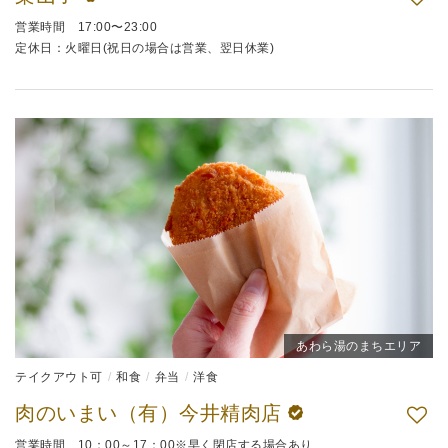
営業時間 17:00〜23:00
定休日：火曜日(祝日の場合は営業、翌日休業)
あわら湯のまちエリア
テイクアウト可
和食
弁当
洋食
肉のいまい（有）今井精肉店
営業時間 10：00～17：00※早く閉店する場合あり