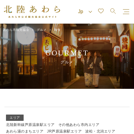
あわら市観光協会
グルメ
和食
GOURMET
グルメ
エリア
北陸新幹線芦原温泉駅エリア
その他あわら市内エリア
あわら湯のまちエリア
JR芦原温泉駅エリア
波松・北潟エリア