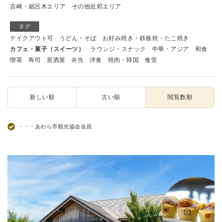
吉崎・細呂木エリア
その他近郊エリア
タグ
テイクアウト可
うどん・そば
お好み焼き・鉄板焼・たこ焼き
カフェ・菓子（スイーツ）
ラウンジ・スナック
中華・アジア
和食
喫茶
寿司
居酒屋
弁当
洋食
焼肉・韓国
食堂
新しい順
古い順
閲覧数順
・・・あわら市観光協会会員