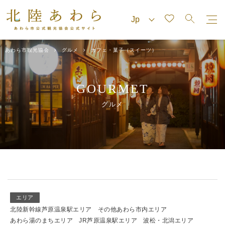
あわら市観光協会
グルメ
カフェ・菓子（スイーツ）
GOURMET
グルメ
エリア
北陸新幹線芦原温泉駅エリア
その他あわら市内エリア
あわら湯のまちエリア
JR芦原温泉駅エリア
波松・北潟エリア