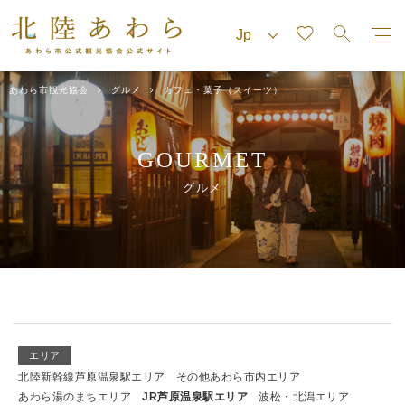
あわら市観光協会
グルメ
カフェ・菓子（スイーツ）
GOURMET
グルメ
エリア
北陸新幹線芦原温泉駅エリア
その他あわら市内エリア
あわら湯のまちエリア
JR芦原温泉駅エリア
波松・北潟エリア