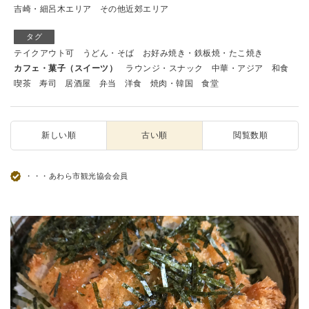
吉崎・細呂木エリア
その他近郊エリア
タグ
テイクアウト可
うどん・そば
お好み焼き・鉄板焼・たこ焼き
カフェ・菓子（スイーツ）
ラウンジ・スナック
中華・アジア
和食
喫茶
寿司
居酒屋
弁当
洋食
焼肉・韓国
食堂
新しい順
古い順
閲覧数順
・・・あわら市観光協会会員