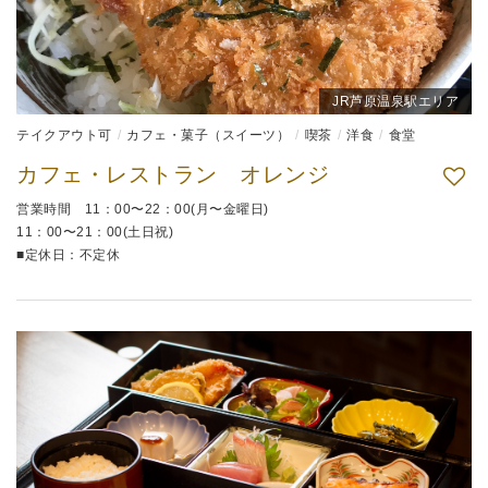
JR芦原温泉駅エリア
テイクアウト可
カフェ・菓子（スイーツ）
喫茶
洋食
食堂
カフェ・レストラン オレンジ
営業時間 11：00〜22：00(月〜金曜日)
11：00〜21：00(土日祝)
■定休日：不定休