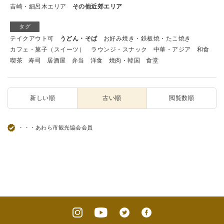
吉崎・細呂木エリア
その他近郊エリア
タグ
テイクアウト可
うどん・そば
お好み焼き・鉄板焼・たこ焼き
カフェ・菓子（スイーツ）
ラウンジ・スナック
中華・アジア
和食
喫茶
寿司
居酒屋
弁当
洋食
焼肉・韓国
食堂
新しい順
古い順
閲覧数順
・・・あわら市観光協会会員