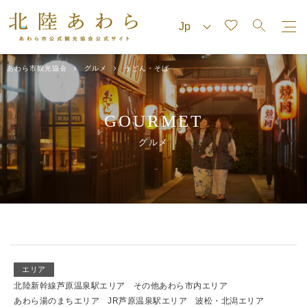
あわら市観光協会
グルメ
うどん・そば
GOURMET
グルメ
エリア
北陸新幹線芦原温泉駅エリア
その他あわら市内エリア
あわら湯のまちエリア
JR芦原温泉駅エリア
波松・北潟エリア