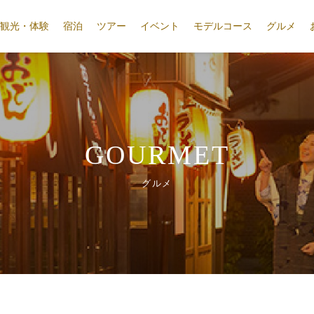
観光・体験
宿泊
ツアー
イベント
モデルコース
グルメ
GOURMET
グルメ