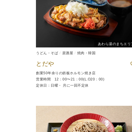
あわら湯のまちエリ
うどん・そば
居酒屋
焼肉・韓国
とだや
創業50年余りの鉄板ホルモン焼き店
営業時間 12：00〜21：00(L.O20：00)
定休日：日曜・ 月に一回不定休