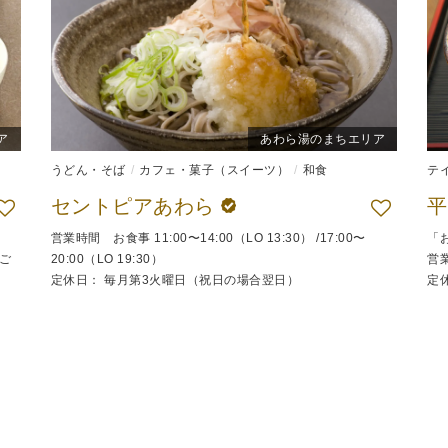
ア
あわら湯のまちエリア
うどん・そば
カフェ・菓子（スイーツ）
和食
テ
セントピアあわら
営業時間 お食事 11:00〜14:00（LO 13:30） /17:00〜
「
ご
20:00（LO 19:30）
営業
定休日： 毎月第3火曜日（祝日の場合翌日）
定