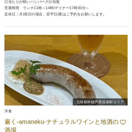
口当たりが軽いハンバーグが自慢
営業時間 ランチ11時～14時/デイナー17時30分～
定休日：月(祝日の場合、翌平日)夜はご予約をお願いします。
北陸新幹線芦原温泉駅エリア
洋食
遍く-amaneku-ナチュラルワインと地酒の
酒場