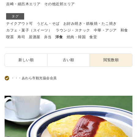
吉崎・細呂木エリア
その他近郊エリア
タグ
テイクアウト可
うどん・そば
お好み焼き・鉄板焼・たこ焼き
カフェ・菓子（スイーツ）
ラウンジ・スナック
中華・アジア
和食
喫茶
寿司
居酒屋
弁当
洋食
焼肉・韓国
食堂
新しい順
古い順
閲覧数順
・・・あわら市観光協会会員