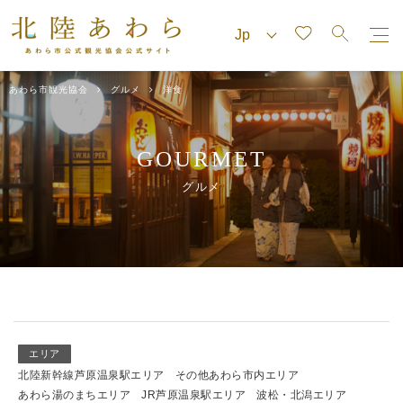
あわら市観光協会
グルメ
洋食
GOURMET
グルメ
エリア
北陸新幹線芦原温泉駅エリア
その他あわら市内エリア
あわら湯のまちエリア
JR芦原温泉駅エリア
波松・北潟エリア