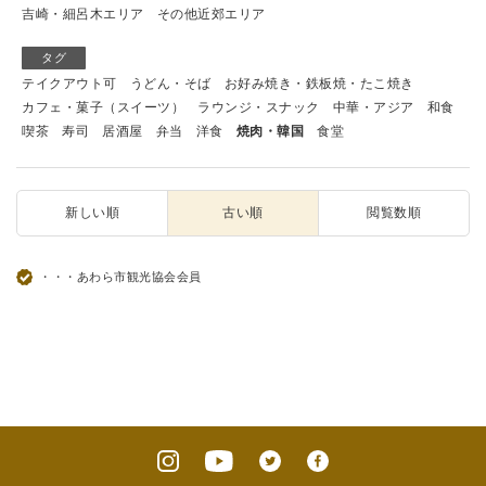
吉崎・細呂木エリア
その他近郊エリア
タグ
テイクアウト可
うどん・そば
お好み焼き・鉄板焼・たこ焼き
カフェ・菓子（スイーツ）
ラウンジ・スナック
中華・アジア
和食
喫茶
寿司
居酒屋
弁当
洋食
焼肉・韓国
食堂
新しい順
古い順
閲覧数順
・・・あわら市観光協会会員