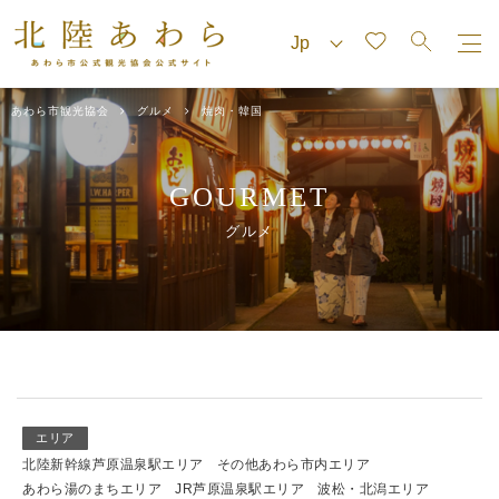
あわら市観光協会
グルメ
焼肉・韓国
GOURMET
グルメ
エリア
北陸新幹線芦原温泉駅エリア
その他あわら市内エリア
あわら湯のまちエリア
JR芦原温泉駅エリア
波松・北潟エリア