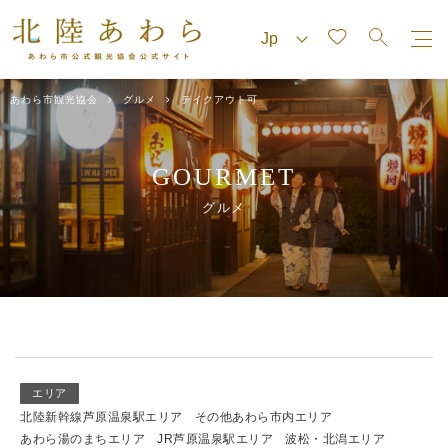
あわら市観光協会
グルメ
テイクアウト可
GOURMET
グルメ
エリア
北陸新幹線芦原温泉駅エリア
その他あわら市内エリア
あわら湯のまちエリア
JR芦原温泉駅エリア
波松・北潟エリア