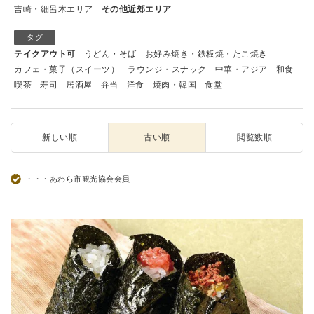
吉崎・細呂木エリア
その他近郊エリア
タグ
テイクアウト可
うどん・そば
お好み焼き・鉄板焼・たこ焼き
カフェ・菓子（スイーツ）
ラウンジ・スナック
中華・アジア
和食
喫茶
寿司
居酒屋
弁当
洋食
焼肉・韓国
食堂
新しい順
古い順
閲覧数順
・・・あわら市観光協会会員