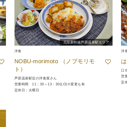
ア
北陸新幹線芦原温泉駅エリア
洋食
洋
NOBU-morimoto （ノブモリモ
は
ト）
口
営
芦原温泉駅近の洋食屋さん
定
営業時間 11：30～13：30(LO)※変更も有
定休日：火曜日