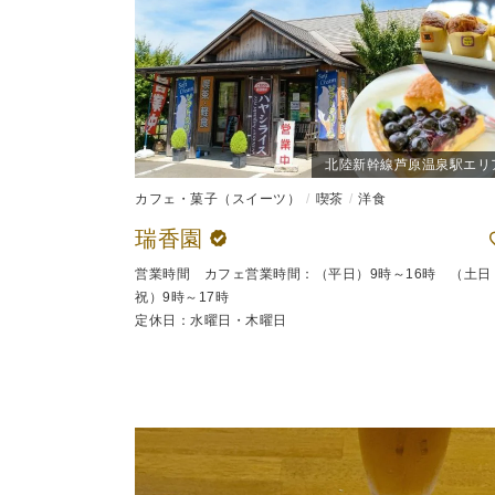
北陸新幹線芦原温泉駅エリ
カフェ・菓子（スイーツ）
喫茶
洋食
瑞香園
営業時間 カフェ営業時間：（平日）9時～16時 （土日
祝）9時～17時
定休日：水曜日・木曜日