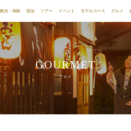
観光・体験
宿泊
ツアー
イベント
モデルコース
グルメ
GOURMET
グルメ