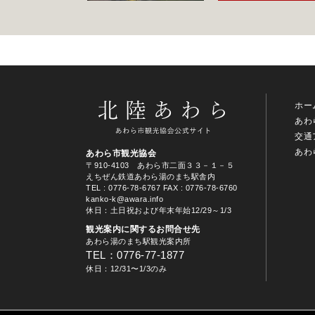
ホー
あわ
交通
あわ
あわら市観光協会
〒910-4103 あわら市二面３３－１－５
えちぜん鉄道あわら湯のまち駅舎内
TEL
: 0776-78-6767
FAX : 0776-78-6760
kanko-k@awara.info
休日：土日祝および年末年始12/29～1/3
観光案内に関するお問合せ先
あわら湯のまち駅観光案内所
TEL：0776-77-1877
休日：12/31〜1/3のみ