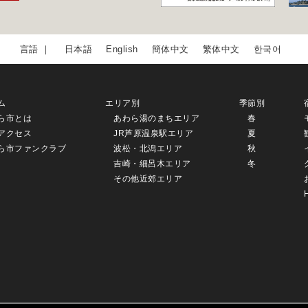
日本語
English
簡体中文
繁体中文
한국어
ム
エリア別
季節別
ら市とは
あわら湯のまちエリア
春
アクセス
JR芦原温泉駅エリア
夏
ら市ファンクラブ
波松・北潟エリア
秋
吉崎・細呂木エリア
冬
その他近郊エリア