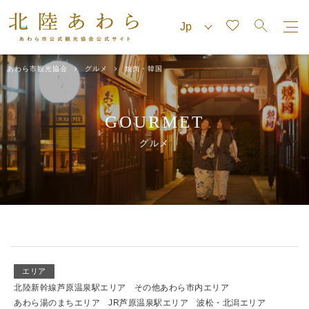
あわら市観光協会
グルメ
焼肉・韓国
GOURMET
グルメ
エリア
北陸新幹線芦原温泉駅エリア
その他あわら市内エリア
あわら湯のまちエリア
JR芦原温泉駅エリア
波松・北潟エリア