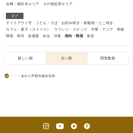
吉崎・細呂木エリア
その他近郊エリア
タグ
テイクアウト可
うどん・そば
お好み焼き・鉄板焼・たこ焼き
カフェ・菓子（スイーツ）
ラウンジ・スナック
中華・アジア
和食
喫茶
寿司
居酒屋
弁当
洋食
焼肉・韓国
食堂
新しい順
古い順
閲覧数順
・・・あわら市観光協会会員