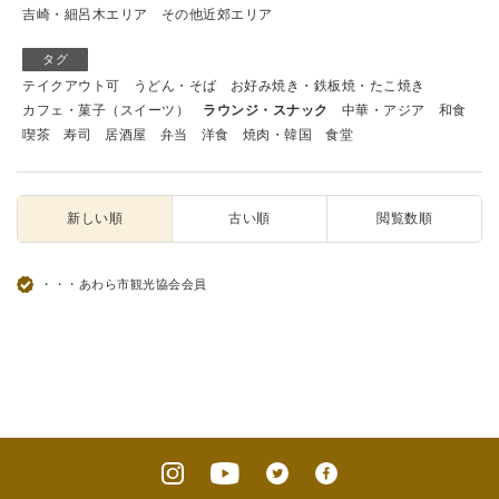
吉崎・細呂木エリア
その他近郊エリア
タグ
テイクアウト可
うどん・そば
お好み焼き・鉄板焼・たこ焼き
カフェ・菓子（スイーツ）
ラウンジ・スナック
中華・アジア
和食
喫茶
寿司
居酒屋
弁当
洋食
焼肉・韓国
食堂
新しい順
古い順
閲覧数順
・・・あわら市観光協会会員