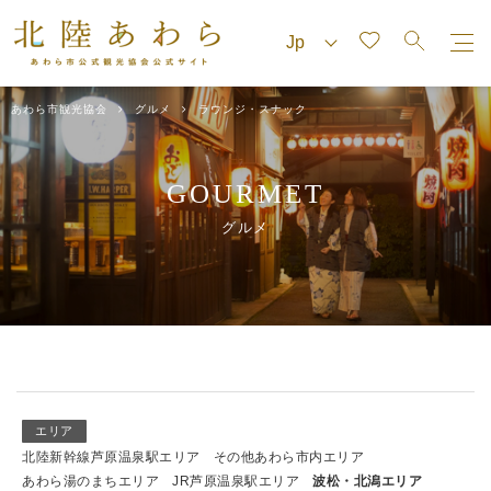
あわら市観光協会
グルメ
ラウンジ・スナック
GOURMET
グルメ
エリア
北陸新幹線芦原温泉駅エリア
その他あわら市内エリア
あわら湯のまちエリア
JR芦原温泉駅エリア
波松・北潟エリア