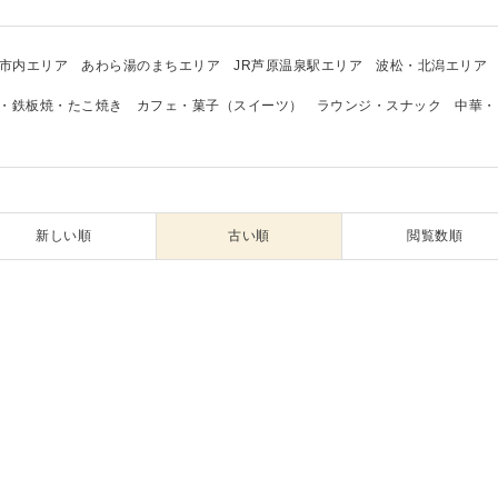
市内エリア
あわら湯のまちエリア
JR芦原温泉駅エリア
波松・北潟エリア
・鉄板焼・たこ焼き
カフェ・菓子（スイーツ）
ラウンジ・スナック
中華・
新しい順
古い順
閲覧数順