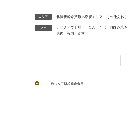
エリア
北陸新幹線芦原温泉駅エリア
その他あわら
テイクアウト可
うどん・そば
お好み焼き
タグ
焼肉・韓国
食堂
・・・あわら市観光協会会員