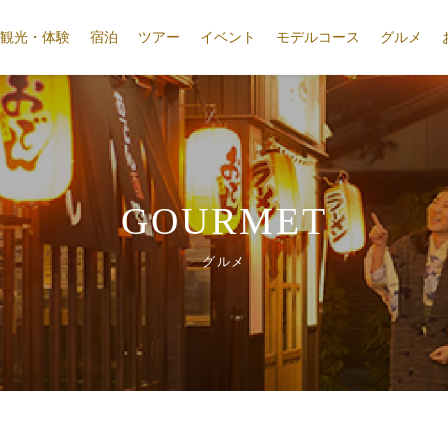
観光・体験
宿泊
ツアー
イベント
モデルコース
グルメ
GOURMET
グルメ