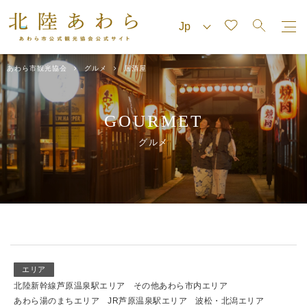
あわら市観光協会
グルメ
居酒屋
GOURMET
グルメ
エリア
北陸新幹線芦原温泉駅エリア
その他あわら市内エリア
あわら湯のまちエリア
JR芦原温泉駅エリア
波松・北潟エリア