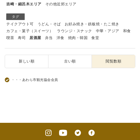
吉崎・細呂木エリア
その他近郊エリア
タグ
テイクアウト可
うどん・そば
お好み焼き・鉄板焼・たこ焼き
カフェ・菓子（スイーツ）
ラウンジ・スナック
中華・アジア
和食
喫茶
寿司
居酒屋
弁当
洋食
焼肉・韓国
食堂
新しい順
古い順
閲覧数順
・・・あわら市観光協会会員