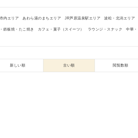
市内エリア
あわら湯のまちエリア
JR芦原温泉駅エリア
波松・北潟エリア
・鉄板焼・たこ焼き
カフェ・菓子（スイーツ）
ラウンジ・スナック
中華・
新しい順
古い順
閲覧数順