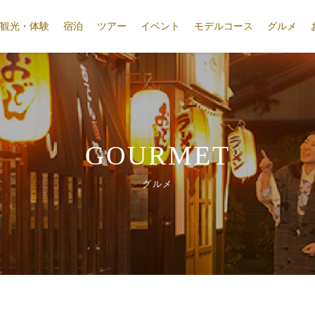
観光・体験
宿泊
ツアー
イベント
モデルコース
グルメ
GOURMET
グルメ