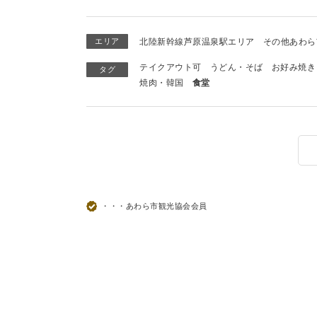
エリア
北陸新幹線芦原温泉駅エリア
その他あわら
テイクアウト可
うどん・そば
お好み焼き
タグ
焼肉・韓国
食堂
・・・あわら市観光協会会員