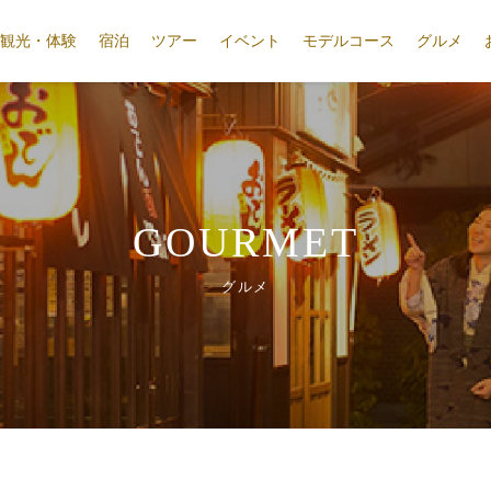
観光・体験
宿泊
ツアー
イベント
モデルコース
グルメ
GOURMET
グルメ