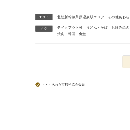
エリア
北陸新幹線芦原温泉駅エリア
その他あわら
テイクアウト可
うどん・そば
お好み焼き
タグ
焼肉・韓国
食堂
・・・あわら市観光協会会員