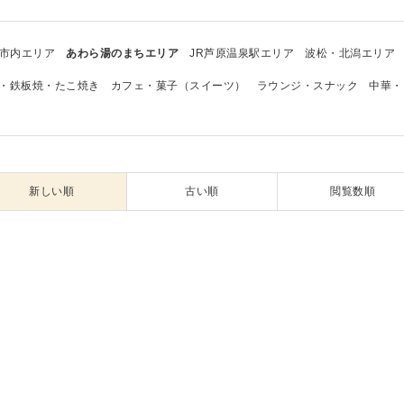
市内エリア
あわら湯のまちエリア
JR芦原温泉駅エリア
波松・北潟エリア
・鉄板焼・たこ焼き
カフェ・菓子（スイーツ）
ラウンジ・スナック
中華・
新しい順
古い順
閲覧数順