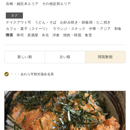
吉崎・細呂木エリア
その他近郊エリア
タグ
テイクアウト可
うどん・そば
お好み焼き・鉄板焼・たこ焼き
カフェ・菓子（スイーツ）
ラウンジ・スナック
中華・アジア
和食
喫茶
寿司
居酒屋
弁当
洋食
焼肉・韓国
食堂
新しい順
古い順
閲覧数順
・・・あわら市観光協会会員