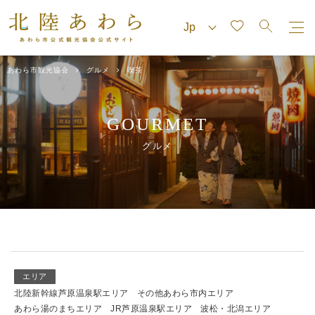
あわら市観光協会
グルメ
喫茶
GOURMET
グルメ
エリア
北陸新幹線芦原温泉駅エリア
その他あわら市内エリア
あわら湯のまちエリア
JR芦原温泉駅エリア
波松・北潟エリア