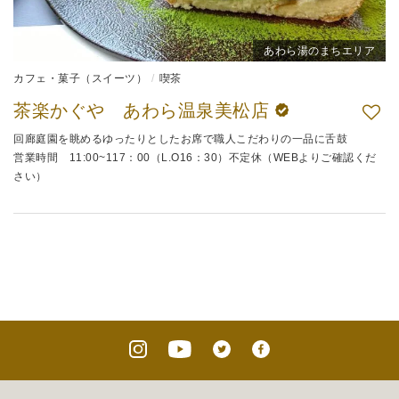
あわら湯のまちエリア
カフェ・菓子（スイーツ）
喫茶
茶楽かぐや あわら温泉美松店
回廊庭園を眺めるゆったりとしたお席で職人こだわりの一品に舌鼓
営業時間 11:00~117：00（L.O16：30）不定休（WEBよりご確認くだ
さい）