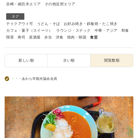
吉崎・細呂木エリア
その他近郊エリア
タグ
テイクアウト可
うどん・そば
お好み焼き・鉄板焼・たこ焼き
カフェ・菓子（スイーツ）
ラウンジ・スナック
中華・アジア
和食
喫茶
寿司
居酒屋
弁当
洋食
焼肉・韓国
食堂
新しい順
古い順
閲覧数順
・・・あわら市観光協会会員