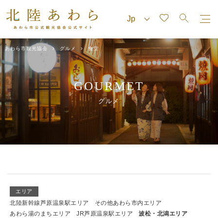
あわら市観光協会
グルメ
食堂
GOURMET
グルメ
エリア
北陸新幹線芦原温泉駅エリア
その他あわら市内エリア
あわら湯のまちエリア
JR芦原温泉駅エリア
波松・北潟エリア