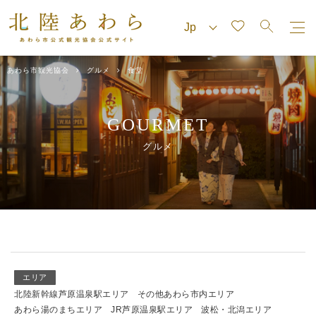
あわら市観光協会
グルメ
食堂
GOURMET
グルメ
エリア
北陸新幹線芦原温泉駅エリア
その他あわら市内エリア
あわら湯のまちエリア
JR芦原温泉駅エリア
波松・北潟エリア