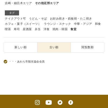
吉崎・細呂木エリア
その他近郊エリア
タグ
テイクアウト可
うどん・そば
お好み焼き・鉄板焼・たこ焼き
カフェ・菓子（スイーツ）
ラウンジ・スナック
中華・アジア
和食
喫茶
寿司
居酒屋
弁当
洋食
焼肉・韓国
食堂
新しい順
古い順
閲覧数順
・・・あわら市観光協会会員