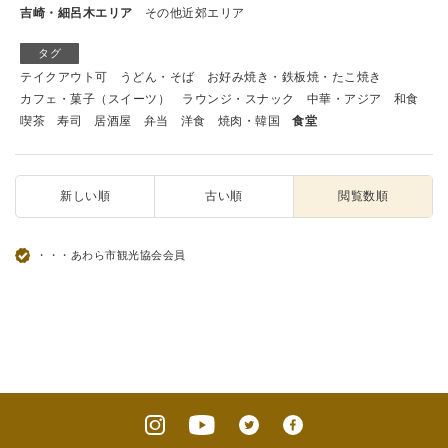
吉崎・細呂木エリア
その他近郊エリア
タグ
テイクアウト可
うどん・そば
お好み焼き・鉄板焼・たこ焼き
カフェ・菓子（スイーツ）
ラウンジ・スナック
中華・アジア
和食
喫茶
寿司
居酒屋
弁当
洋食
焼肉・韓国
食堂
新しい順
古い順
閲覧数順
・・・あわら市観光協会会員