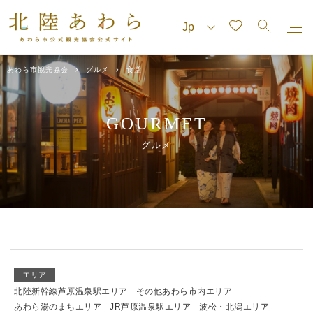
あわら市観光協会
グルメ
食堂
GOURMET
グルメ
エリア
北陸新幹線芦原温泉駅エリア
その他あわら市内エリア
あわら湯のまちエリア
JR芦原温泉駅エリア
波松・北潟エリア