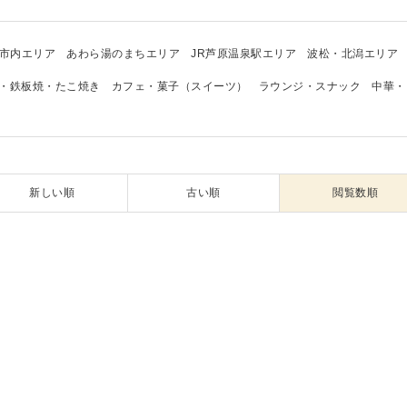
市内エリア
あわら湯のまちエリア
JR芦原温泉駅エリア
波松・北潟エリア
・鉄板焼・たこ焼き
カフェ・菓子（スイーツ）
ラウンジ・スナック
中華・
新しい順
古い順
閲覧数順