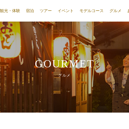
観光・体験
宿泊
ツアー
イベント
モデルコース
グルメ
GOURMET
グルメ