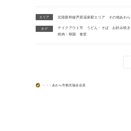
エリア
北陸新幹線芦原温泉駅エリア
その他あわら
テイクアウト可
うどん・そば
お好み焼き
タグ
焼肉・韓国
食堂
・・・あわら市観光協会会員