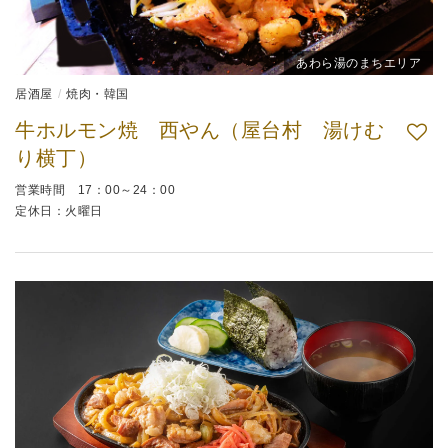
あわら湯のまちエリア
居酒屋
焼肉・韓国
牛ホルモン焼 西やん（屋台村 湯けむ
り横丁）
営業時間 17：00～24：00
定休日：火曜日