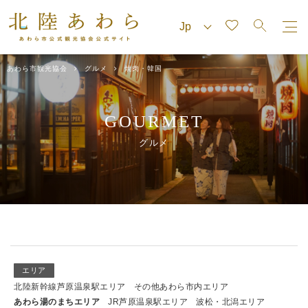
あわら市観光協会
グルメ
焼肉・韓国
GOURMET
グルメ
エリア
北陸新幹線芦原温泉駅エリア
その他あわら市内エリア
あわら湯のまちエリア
JR芦原温泉駅エリア
波松・北潟エリア