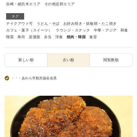
吉崎・細呂木エリア
その他近郊エリア
タグ
テイクアウト可
うどん・そば
お好み焼き・鉄板焼・たこ焼き
カフェ・菓子（スイーツ）
ラウンジ・スナック
中華・アジア
和食
喫茶
寿司
居酒屋
弁当
洋食
焼肉・韓国
食堂
新しい順
古い順
閲覧数順
・・・あわら市観光協会会員