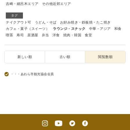
吉崎・細呂木エリア
その他近郊エリア
タグ
テイクアウト可
うどん・そば
お好み焼き・鉄板焼・たこ焼き
カフェ・菓子（スイーツ）
ラウンジ・スナック
中華・アジア
和食
喫茶
寿司
居酒屋
弁当
洋食
焼肉・韓国
食堂
新しい順
古い順
閲覧数順
・・・あわら市観光協会会員