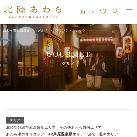
あわら市観光協会
グルメ
ラウンジ・スナック
GOURMET
グルメ
エリア
北陸新幹線芦原温泉駅エリア
その他あわら市内エリア
あわら湯のまちエリア
JR芦原温泉駅エリア
波松・北潟エリア