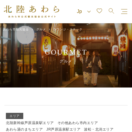
あわら市観光協会
グルメ
ラウンジ・スナック
GOURMET
グルメ
エリア
北陸新幹線芦原温泉駅エリア
その他あわら市内エリア
あわら湯のまちエリア
JR芦原温泉駅エリア
波松・北潟エリア