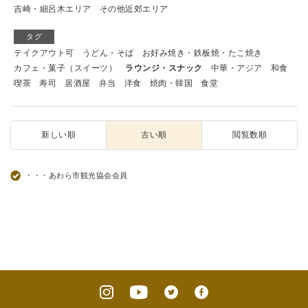
吉崎・細呂木エリア
その他近郊エリア
タグ
テイクアウト可
うどん・そば
お好み焼き・鉄板焼・たこ焼き
カフェ・菓子（スイーツ）
ラウンジ・スナック
中華・アジア
和食
喫茶
寿司
居酒屋
弁当
洋食
焼肉・韓国
食堂
新しい順
古い順
閲覧数順
・・・あわら市観光協会会員