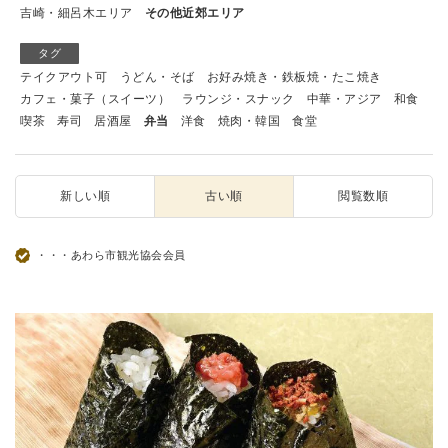
吉崎・細呂木エリア
その他近郊エリア
タグ
テイクアウト可
うどん・そば
お好み焼き・鉄板焼・たこ焼き
カフェ・菓子（スイーツ）
ラウンジ・スナック
中華・アジア
和食
喫茶
寿司
居酒屋
弁当
洋食
焼肉・韓国
食堂
新しい順
古い順
閲覧数順
・・・あわら市観光協会会員