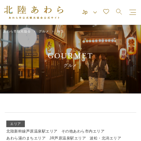
あわら市観光協会
グルメ
弁当
GOURMET
グルメ
エリア
北陸新幹線芦原温泉駅エリア
その他あわら市内エリア
あわら湯のまちエリア
JR芦原温泉駅エリア
波松・北潟エリア