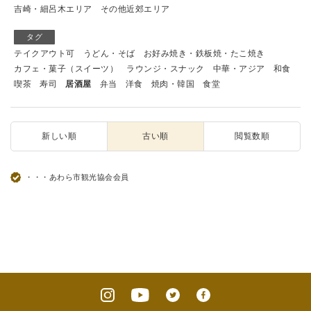
吉崎・細呂木エリア
その他近郊エリア
タグ
テイクアウト可
うどん・そば
お好み焼き・鉄板焼・たこ焼き
カフェ・菓子（スイーツ）
ラウンジ・スナック
中華・アジア
和食
喫茶
寿司
居酒屋
弁当
洋食
焼肉・韓国
食堂
新しい順
古い順
閲覧数順
・・・あわら市観光協会会員