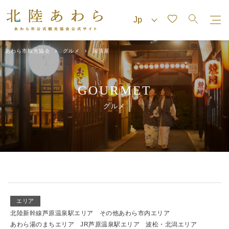
あわら市観光協会
グルメ
居酒屋
GOURMET
グルメ
エリア
北陸新幹線芦原温泉駅エリア
その他あわら市内エリア
あわら湯のまちエリア
JR芦原温泉駅エリア
波松・北潟エリア