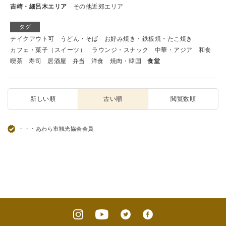
吉崎・細呂木エリア
その他近郊エリア
タグ
テイクアウト可
うどん・そば
お好み焼き・鉄板焼・たこ焼き
カフェ・菓子（スイーツ）
ラウンジ・スナック
中華・アジア
和食
喫茶
寿司
居酒屋
弁当
洋食
焼肉・韓国
食堂
新しい順
古い順
閲覧数順
・・・あわら市観光協会会員