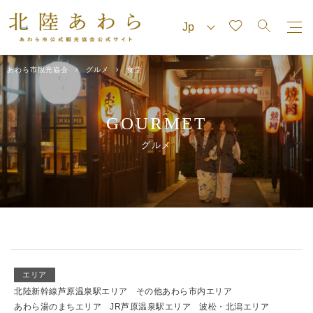
あわら市観光協会
グルメ
食堂
GOURMET
グルメ
エリア
北陸新幹線芦原温泉駅エリア
その他あわら市内エリア
あわら湯のまちエリア
JR芦原温泉駅エリア
波松・北潟エリア