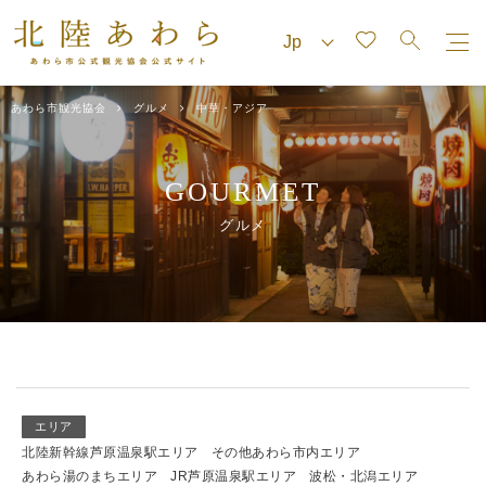
あわら市観光協会
グルメ
中華・アジア
GOURMET
グルメ
エリア
北陸新幹線芦原温泉駅エリア
その他あわら市内エリア
あわら湯のまちエリア
JR芦原温泉駅エリア
波松・北潟エリア