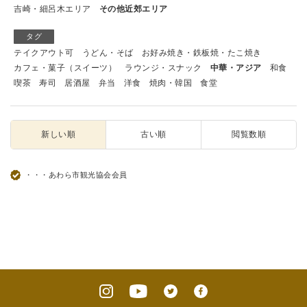
吉崎・細呂木エリア
その他近郊エリア
タグ
テイクアウト可
うどん・そば
お好み焼き・鉄板焼・たこ焼き
カフェ・菓子（スイーツ）
ラウンジ・スナック
中華・アジア
和食
喫茶
寿司
居酒屋
弁当
洋食
焼肉・韓国
食堂
新しい順
古い順
閲覧数順
・・・あわら市観光協会会員