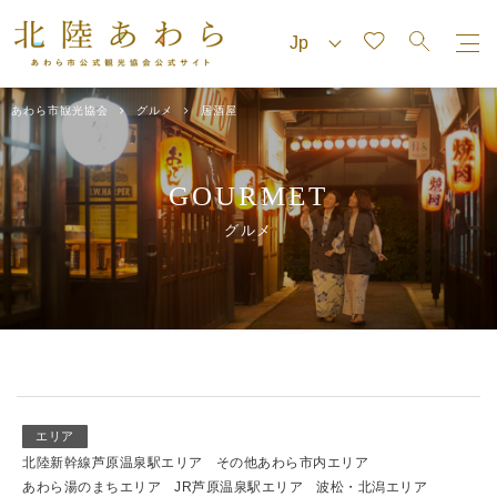
あわら市観光協会
グルメ
居酒屋
GOURMET
グルメ
エリア
北陸新幹線芦原温泉駅エリア
その他あわら市内エリア
あわら湯のまちエリア
JR芦原温泉駅エリア
波松・北潟エリア