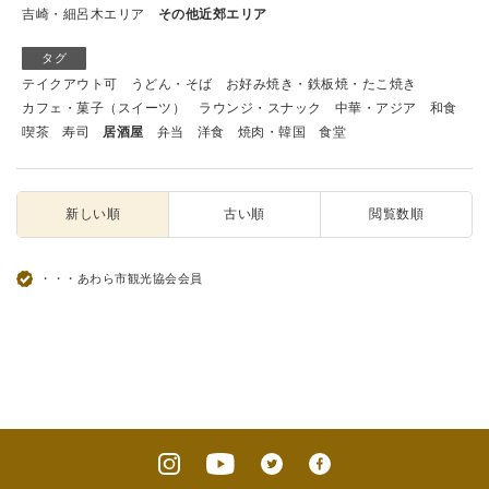
吉崎・細呂木エリア
その他近郊エリア
タグ
テイクアウト可
うどん・そば
お好み焼き・鉄板焼・たこ焼き
カフェ・菓子（スイーツ）
ラウンジ・スナック
中華・アジア
和食
喫茶
寿司
居酒屋
弁当
洋食
焼肉・韓国
食堂
新しい順
古い順
閲覧数順
・・・あわら市観光協会会員