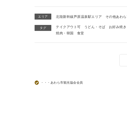
エリア
北陸新幹線芦原温泉駅エリア
その他あわら
テイクアウト可
うどん・そば
お好み焼き
タグ
焼肉・韓国
食堂
・・・あわら市観光協会会員