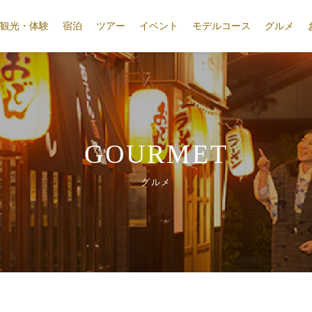
観光・体験
宿泊
ツアー
イベント
モデルコース
グルメ
GOURMET
グルメ