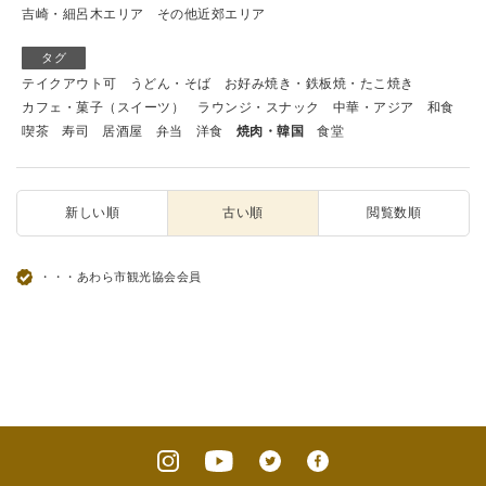
吉崎・細呂木エリア
その他近郊エリア
タグ
テイクアウト可
うどん・そば
お好み焼き・鉄板焼・たこ焼き
カフェ・菓子（スイーツ）
ラウンジ・スナック
中華・アジア
和食
喫茶
寿司
居酒屋
弁当
洋食
焼肉・韓国
食堂
新しい順
古い順
閲覧数順
・・・あわら市観光協会会員