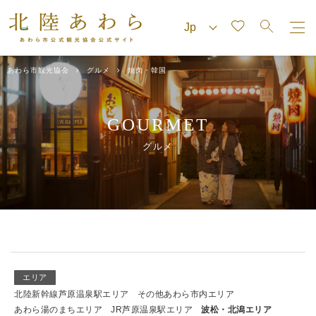
あわら市観光協会
グルメ
焼肉・韓国
GOURMET
グルメ
エリア
北陸新幹線芦原温泉駅エリア
その他あわら市内エリア
あわら湯のまちエリア
JR芦原温泉駅エリア
波松・北潟エリア