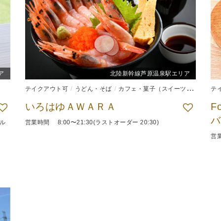
ア
北陸新幹線芦原温泉駅エリア
テイクアウト可
うどん・そば
カフェ・菓子（スイーツ）
和食
テ
いろはゆＡＷＡＲＡ
F
ル
営業時間 8:00〜21:30(ラストオーダー 20:30)
営業