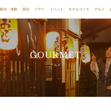
観光・体験
宿泊
ツアー
イベント
モデルコース
グルメ
GOURMET
グルメ