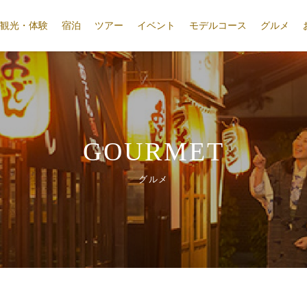
観光・体験
宿泊
ツアー
イベント
モデルコース
グルメ
GOURMET
グルメ