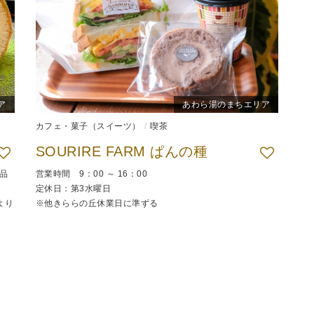
ア
あわら湯のまちエリア
カフェ・菓子（スイーツ）
喫茶
SOURIRE FARM ぱんの種
品
営業時間 9：00 ～ 16：00
定休日：第3水曜日
より
※他きららの丘休業日に準ずる