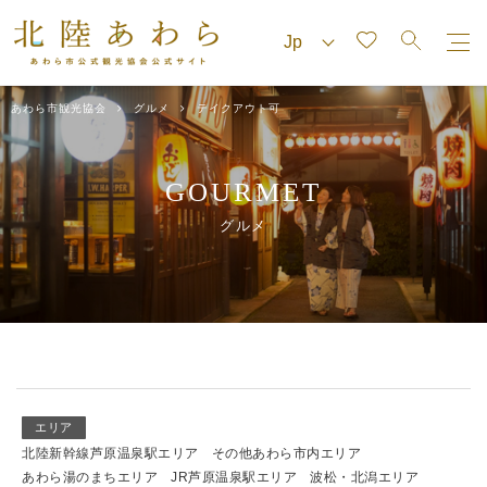
あわら市観光協会
グルメ
テイクアウト可
GOURMET
グルメ
エリア
北陸新幹線芦原温泉駅エリア
その他あわら市内エリア
あわら湯のまちエリア
JR芦原温泉駅エリア
波松・北潟エリア