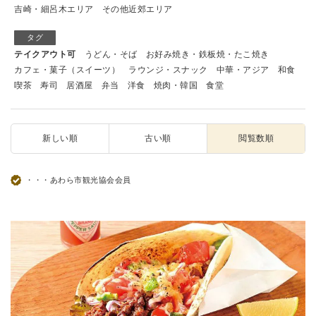
吉崎・細呂木エリア
その他近郊エリア
タグ
テイクアウト可
うどん・そば
お好み焼き・鉄板焼・たこ焼き
カフェ・菓子（スイーツ）
ラウンジ・スナック
中華・アジア
和食
喫茶
寿司
居酒屋
弁当
洋食
焼肉・韓国
食堂
新しい順
古い順
閲覧数順
・・・あわら市観光協会会員