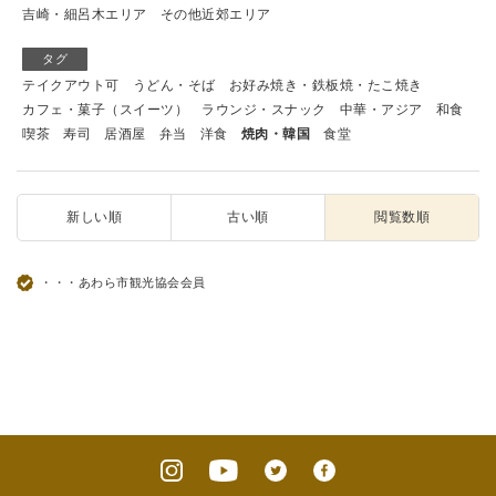
吉崎・細呂木エリア
その他近郊エリア
タグ
テイクアウト可
うどん・そば
お好み焼き・鉄板焼・たこ焼き
カフェ・菓子（スイーツ）
ラウンジ・スナック
中華・アジア
和食
喫茶
寿司
居酒屋
弁当
洋食
焼肉・韓国
食堂
新しい順
古い順
閲覧数順
・・・あわら市観光協会会員