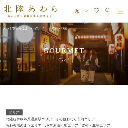
あわら市観光協会
グルメ
焼肉・韓国
GOURMET
グルメ
エリア
北陸新幹線芦原温泉駅エリア
その他あわら市内エリア
あわら湯のまちエリア
JR芦原温泉駅エリア
波松・北潟エリア