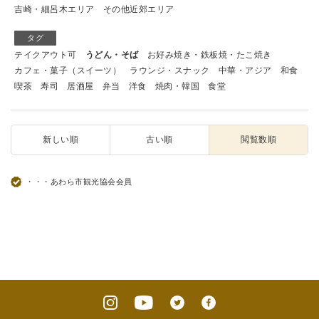
吉崎・細呂木エリア
その他近郊エリア
タグ
テイクアウト可
うどん・そば
お好み焼き・鉄板焼・たこ焼き
カフェ・菓子（スイーツ）
ラウンジ・スナック
中華・アジア
和食
喫茶
寿司
居酒屋
弁当
洋食
焼肉・韓国
食堂
新しい順
古い順
閲覧数順
・・・あわら市観光協会会員