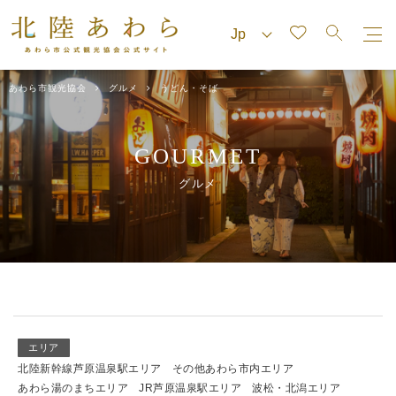
あわら市観光協会
グルメ
うどん・そば
GOURMET
グルメ
エリア
北陸新幹線芦原温泉駅エリア
その他あわら市内エリア
あわら湯のまちエリア
JR芦原温泉駅エリア
波松・北潟エリア