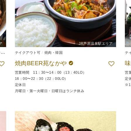
ア
JR芦原温泉駅エリア
食
食堂
テイクアウト可
焼肉・韓国
テ
焼肉BEER苑なかや
味
営業時間 11：30〜14：00（13：40LO）
営業
16：00〜22：30（22：00LO）
定
定休日
※
月曜日・第一火曜日・日曜日はランチ休み