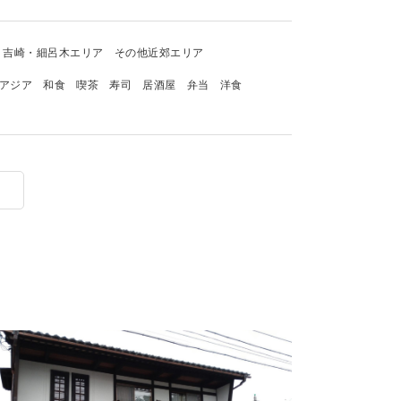
吉崎・細呂木エリア
その他近郊エリア
アジア
和食
喫茶
寿司
居酒屋
弁当
洋食