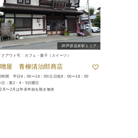
JR芦原温泉駅エリア
イクアウト可
カフェ・菓子（スイーツ）
噌屋 青柳清治郎商店
時間 平日9：00〜19：00/土日祝9：00〜18：00
休日：第2・4・5日曜日
12月〜2月は年末年始を除き無休