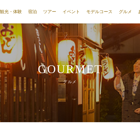
観光・体験
宿泊
ツアー
イベント
モデルコース
グルメ
GOURMET
グルメ