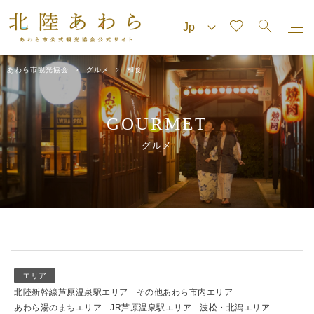
あわら市観光協会
グルメ
和食
GOURMET
グルメ
エリア
北陸新幹線芦原温泉駅エリア
その他あわら市内エリア
あわら湯のまちエリア
JR芦原温泉駅エリア
波松・北潟エリア