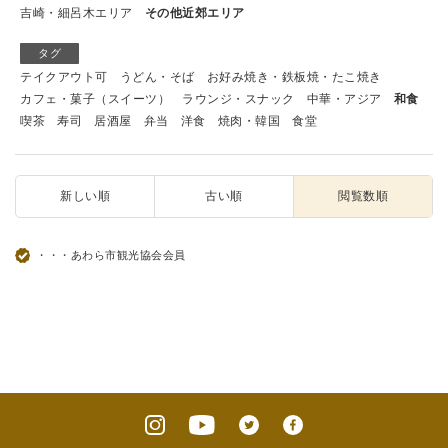
吉崎・細呂木エリア
その他近郊エリア
タグ
テイクアウト可
うどん・そば
お好み焼き・鉄板焼・たこ焼き
カフェ・菓子（スイーツ）
ラウンジ・スナック
中華・アジア
和食
喫茶
寿司
居酒屋
弁当
洋食
焼肉・韓国
食堂
新しい順
古い順
閲覧数順
・・・あわら市観光協会会員