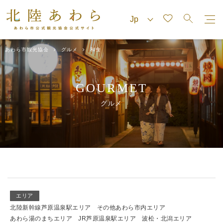
あわら市観光協会
グルメ
和食
GOURMET
グルメ
エリア
北陸新幹線芦原温泉駅エリア
その他あわら市内エリア
あわら湯のまちエリア
JR芦原温泉駅エリア
波松・北潟エリア