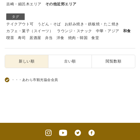
吉崎・細呂木エリア
その他近郊エリア
タグ
テイクアウト可
うどん・そば
お好み焼き・鉄板焼・たこ焼き
カフェ・菓子（スイーツ）
ラウンジ・スナック
中華・アジア
和食
喫茶
寿司
居酒屋
弁当
洋食
焼肉・韓国
食堂
新しい順
古い順
閲覧数順
・・・あわら市観光協会会員