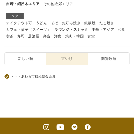
吉崎・細呂木エリア
その他近郊エリア
タグ
テイクアウト可
うどん・そば
お好み焼き・鉄板焼・たこ焼き
カフェ・菓子（スイーツ）
ラウンジ・スナック
中華・アジア
和食
喫茶
寿司
居酒屋
弁当
洋食
焼肉・韓国
食堂
新しい順
古い順
閲覧数順
・・・あわら市観光協会会員