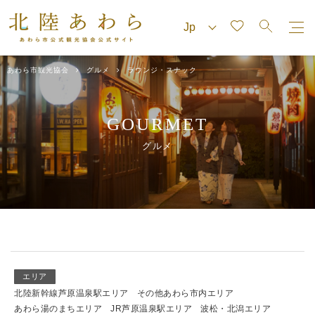
あわら市観光協会
グルメ
ラウンジ・スナック
GOURMET
グルメ
エリア
北陸新幹線芦原温泉駅エリア
その他あわら市内エリア
あわら湯のまちエリア
JR芦原温泉駅エリア
波松・北潟エリア