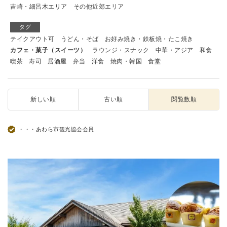
吉崎・細呂木エリア
その他近郊エリア
タグ
テイクアウト可
うどん・そば
お好み焼き・鉄板焼・たこ焼き
カフェ・菓子（スイーツ）
ラウンジ・スナック
中華・アジア
和食
喫茶
寿司
居酒屋
弁当
洋食
焼肉・韓国
食堂
新しい順
古い順
閲覧数順
・・・あわら市観光協会会員