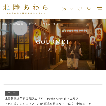
あわら市観光協会
グルメ
うどん・そば
GOURMET
グルメ
エリア
北陸新幹線芦原温泉駅エリア
その他あわら市内エリア
あわら湯のまちエリア
JR芦原温泉駅エリア
波松・北潟エリア