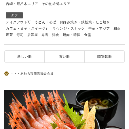
吉崎・細呂木エリア
その他近郊エリア
タグ
テイクアウト可
うどん・そば
お好み焼き・鉄板焼・たこ焼き
カフェ・菓子（スイーツ）
ラウンジ・スナック
中華・アジア
和食
喫茶
寿司
居酒屋
弁当
洋食
焼肉・韓国
食堂
新しい順
古い順
閲覧数順
・・・あわら市観光協会会員