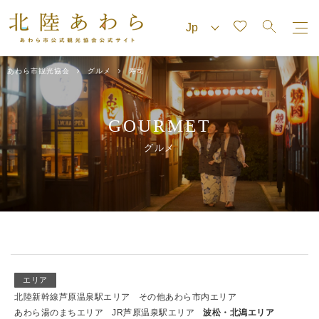
あわら市観光協会
グルメ
寿司
GOURMET
グルメ
エリア
北陸新幹線芦原温泉駅エリア
その他あわら市内エリア
あわら湯のまちエリア
JR芦原温泉駅エリア
波松・北潟エリア