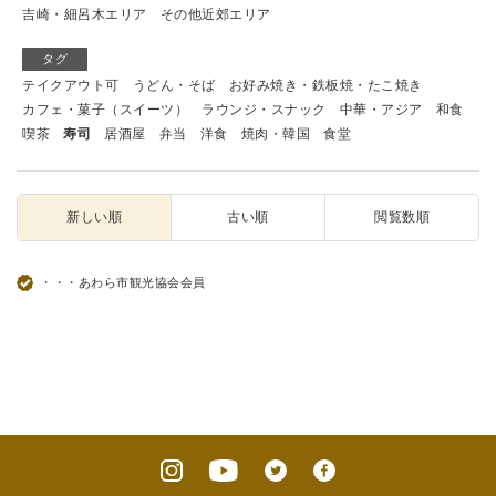
吉崎・細呂木エリア
その他近郊エリア
タグ
テイクアウト可
うどん・そば
お好み焼き・鉄板焼・たこ焼き
カフェ・菓子（スイーツ）
ラウンジ・スナック
中華・アジア
和食
喫茶
寿司
居酒屋
弁当
洋食
焼肉・韓国
食堂
新しい順
古い順
閲覧数順
・・・あわら市観光協会会員