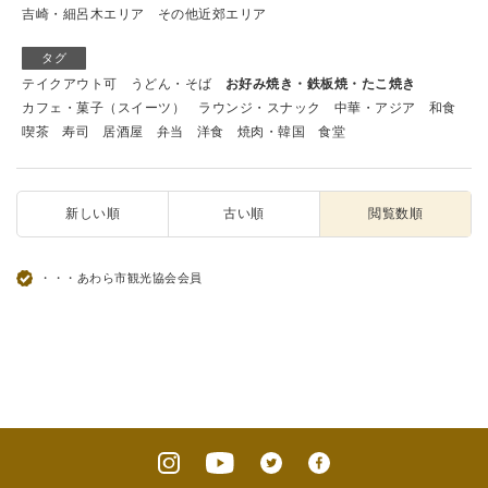
吉崎・細呂木エリア
その他近郊エリア
タグ
テイクアウト可
うどん・そば
お好み焼き・鉄板焼・たこ焼き
カフェ・菓子（スイーツ）
ラウンジ・スナック
中華・アジア
和食
喫茶
寿司
居酒屋
弁当
洋食
焼肉・韓国
食堂
新しい順
古い順
閲覧数順
・・・あわら市観光協会会員