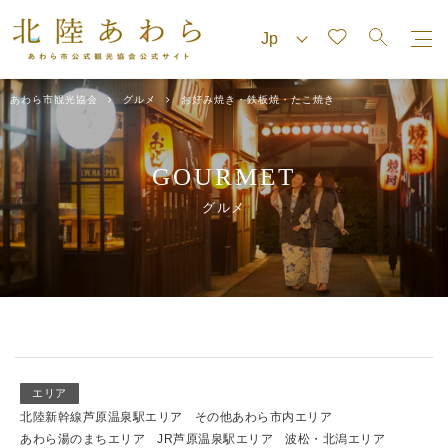
あわら市観光協会
グルメ
お好み焼き・鉄板焼・たこ焼き
GOURMET
グルメ
エリア
北陸新幹線芦原温泉駅エリア
その他あわら市内エリア
あわら湯のまちエリア
JR芦原温泉駅エリア
波松・北潟エリア