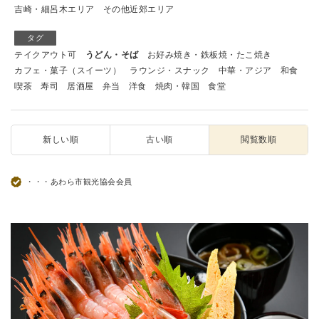
吉崎・細呂木エリア
その他近郊エリア
タグ
テイクアウト可
うどん・そば
お好み焼き・鉄板焼・たこ焼き
カフェ・菓子（スイーツ）
ラウンジ・スナック
中華・アジア
和食
喫茶
寿司
居酒屋
弁当
洋食
焼肉・韓国
食堂
新しい順
古い順
閲覧数順
・・・あわら市観光協会会員