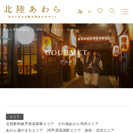
あわら市観光協会
グルメ
うどん・そば
GOURMET
グルメ
エリア
北陸新幹線芦原温泉駅エリア
その他あわら市内エリア
あわら湯のまちエリア
JR芦原温泉駅エリア
波松・北潟エリア