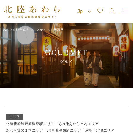
あわら市観光協会
グルメ
居酒屋
GOURMET
グルメ
エリア
北陸新幹線芦原温泉駅エリア
その他あわら市内エリア
あわら湯のまちエリア
JR芦原温泉駅エリア
波松・北潟エリア