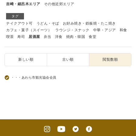
吉崎・細呂木エリア
その他近郊エリア
タグ
テイクアウト可
うどん・そば
お好み焼き・鉄板焼・たこ焼き
カフェ・菓子（スイーツ）
ラウンジ・スナック
中華・アジア
和食
喫茶
寿司
居酒屋
弁当
洋食
焼肉・韓国
食堂
新しい順
古い順
閲覧数順
・・・あわら市観光協会会員